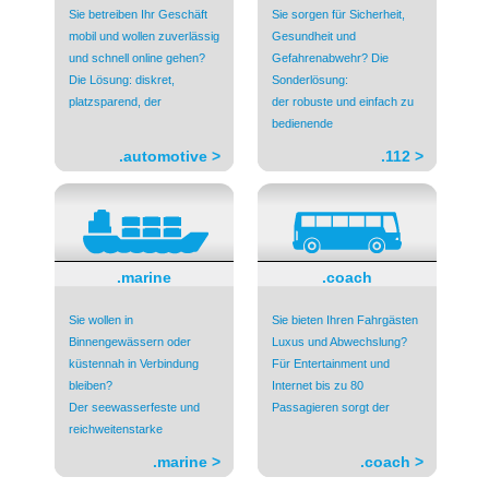
Sie betreiben Ihr Geschäft
Sie sorgen für Sicherheit,
mobil und wollen zuverlässig
Gesundheit und
und schnell online gehen?
Gefahrenabwehr? Die
Die Lösung: diskret,
Sonderlösung:
platzsparend, der
der robuste und einfach zu
bedienende
.automotive >
.112 >
.marine
.coach
Sie wollen in
Sie bieten Ihren Fahrgästen
Binnengewässern oder
Luxus und Abwechslung?
küstennah in Verbindung
Für Entertainment und
bleiben?
Internet bis zu 80
Der seewasserfeste und
Passagieren sorgt der
reichweitenstarke
.marine >
.coach >